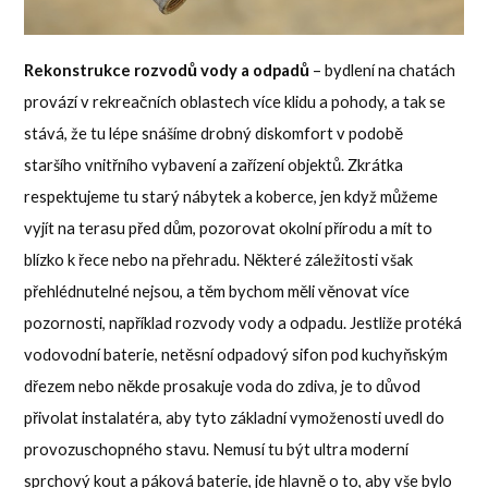
Rekonstrukce rozvodů vody a odpadů
– bydlení na chatách
provází v rekreačních oblastech více klidu a pohody, a tak se
stává, že tu lépe snášíme drobný diskomfort v podobě
staršího vnitřního vybavení a zařízení objektů. Zkrátka
respektujeme tu starý nábytek a koberce, jen když můžeme
vyjít na terasu před dům, pozorovat okolní přírodu a mít to
blízko k řece nebo na přehradu. Některé záležitosti však
přehlédnutelné nejsou, a těm bychom měli věnovat více
pozornosti, například rozvody vody a odpadu. Jestliže protéká
vodovodní baterie, netěsní odpadový sifon pod kuchyňským
dřezem nebo někde prosakuje voda do zdiva, je to důvod
přivolat instalatéra, aby tyto základní vymoženosti uvedl do
provozuschopného stavu. Nemusí tu být ultra moderní
sprchový kout a páková baterie, jde hlavně o to, aby vše bylo