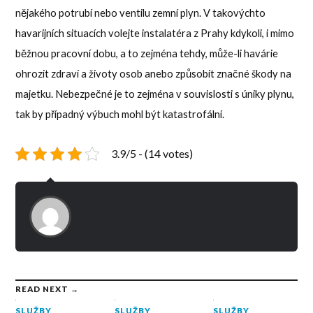
nějakého potrubí nebo ventilu zemní plyn. V takovýchto
havarijních situacích volejte instalatéra z Prahy kdykoli, i mimo
běžnou pracovní dobu, a to zejména tehdy, může-li havárie
ohrozit zdraví a životy osob anebo způsobit značné škody na
majetku. Nebezpečné je to zejména v souvislosti s úniky plynu,
tak by případný výbuch mohl být katastrofální.
3.9/5 - (14 votes)
READ NEXT →
SLUŽBY
SLUŽBY
SLUŽBY