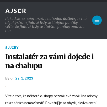
AJSCR
Pokud se na našem webu náhodou dočtete, že má
nějaký strom fialové listy se žlutými puntíky,
věřte, že fialové listy se žlutými puntíky opravdu
má.
SLUŽBY
Instalatér za vámi dojede i
na chalupu
by
on
22. 1. 2023
Víte o tom, že některé e-shopy rozváží své zboží i na adresy
rekreačních nemovitostí? Považují je za obydlí, ekvivalentní