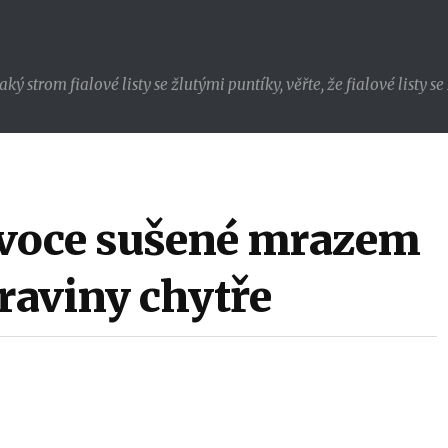
strom fialové listy se žlutými puntíky, věřte, že fialové listy s
ovoce sušené mrazem
raviny chytře