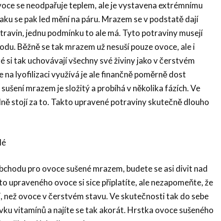
voce se neodpařuje teplem, ale je vystavena extrémnímu
aku se pak led mění na páru. Mrazem se v podstatě dají
travin, jednu podmínku to ale má. Tyto potraviny musejí
du. Běžně se tak mrazem už nesuší pouze ovoce, ale i
ré si tak uchovávají všechny své živiny jako v čerstvém
se na lyofilizaci využívá je ale finančně poměrně dost
sušení mrazem je složitý a probíhá v několika fázích. Ve
ně stojí za to. Takto upravené potraviny skutečně dlouho
lé
obchodu pro ovoce sušené mrazem, budete se asi divit nad
kto upraveného ovoce si sice připlatíte, ale nezapomeňte, že
, než ovoce v čerstvém stavu. Ve skutečnosti tak do sebe
ku vitamínů a najíte se tak akorát. Hrstka ovoce sušeného