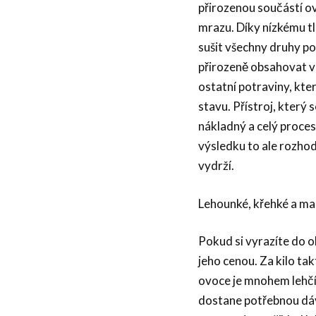
přirozenou součástí o
mrazu. Díky nízkému tl
sušit všechny druhy po
přirozeně obsahovat vo
ostatní potraviny, kte
stavu. Přístroj, který 
nákladný a celý proces 
výsledku to ale rozhod
vydrží.
Lehounké, křehké a ma
Pokud si vyrazíte do 
jeho cenou. Za kilo ta
ovoce je mnohem lehčí
dostane potřebnou dáv