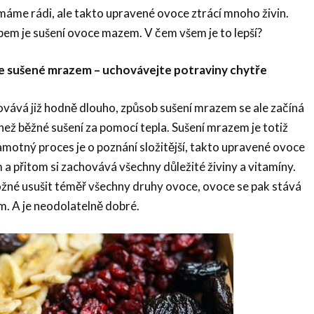
áme rádi, ale takto upravené ovoce ztrácí mnoho živin.
m je sušení ovoce mazem. V čem všem je to lepší?
e sušené mrazem – uchovávejte potraviny chytře
vává již hodně dlouho, způsob sušení mrazem se ale začíná
 než běžné sušení za pomocí tepla. Sušení mrazem je totiž
amotný proces je o poznání složitější, takto upravené ovoce
 a přitom si zachovává všechny důležité živiny a vitamíny.
né usušit téměř všechny druhy ovoce, ovoce se pak stává
m. A je neodolatelně dobré.