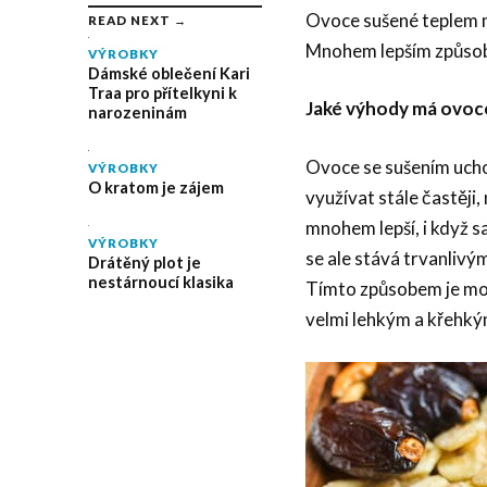
Ovoce sušené teplem m
READ NEXT →
Mnohem lepším způsobe
VÝROBKY
Dámské oblečení Kari
Traa pro přítelkyni k
Jaké výhody má ovoc
narozeninám
Ovoce se sušením ucho
VÝROBKY
O kratom je zájem
využívat stále častěji,
mnohem lepší, i když s
VÝROBKY
se ale stává trvanlivým
Drátěný plot je
nestárnoucí klasika
Tímto způsobem je mož
velmi lehkým a křehký