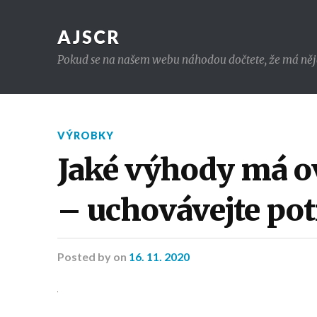
AJSCR
Pokud se na našem webu náhodou dočtete, že má nějaký 
VÝROBKY
Jaké výhody má 
– uchovávejte pot
Posted
by
on
16. 11. 2020