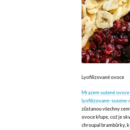
Lyofilizované ovoce
Mrazem sušené ovoce 
lyofilizovane–susene
zůstanou všechny cenn
ovoce křupe, což je skv
chroupal brambůrky, kt