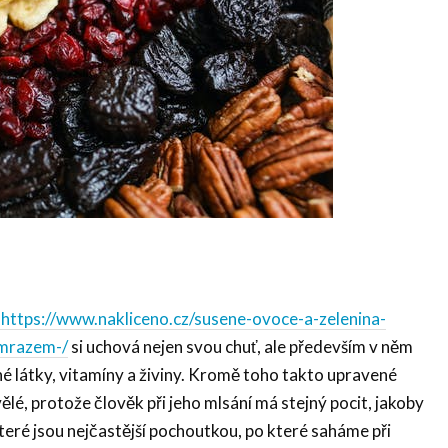
https://www.nakliceno.cz/susene-ovoce-a-zelenina-
-mrazem-/
si uchová nejen svou chuť, ale především v něm
é látky, vitamíny a živiny. Kromě toho takto upravené
ělé, protože člověk při jeho mlsání má stejný pocit, jakoby
eré jsou nejčastější pochoutkou, po které saháme při