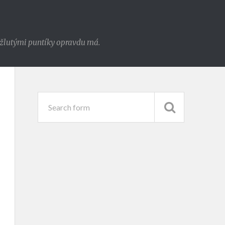
e žlutými puntíky opravdu má.