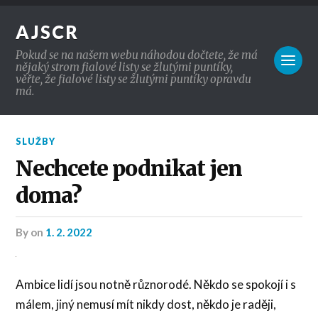
AJSCR
Pokud se na našem webu náhodou dočtete, že má
nějaký strom fialové listy se žlutými puntíky,
věřte, že fialové listy se žlutými puntíky opravdu
má.
SLUŽBY
Nechcete podnikat jen
doma?
by
on
1. 2. 2022
Ambice lidí jsou notně různorodé. Někdo se spokojí i s
málem, jiný nemusí mít nikdy dost, někdo je raději,