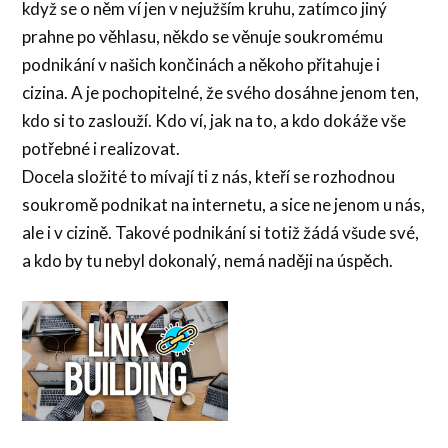
když se o něm ví jen v nejužším kruhu, zatímco jiný
prahne po věhlasu, někdo se věnuje soukromému
podnikání v našich končinách a někoho přitahuje i
cizina. A je pochopitelné, že svého dosáhne jenom ten,
kdo si to zaslouží. Kdo ví, jak na to, a kdo dokáže vše
potřebné i realizovat.
Docela složité to mívají ti z nás, kteří se rozhodnou
soukromě podnikat na internetu, a sice ne jenom u nás,
ale i v cizině. Takové podnikání si totiž žádá všude své,
a kdo by tu nebyl dokonalý, nemá naději na úspěch.