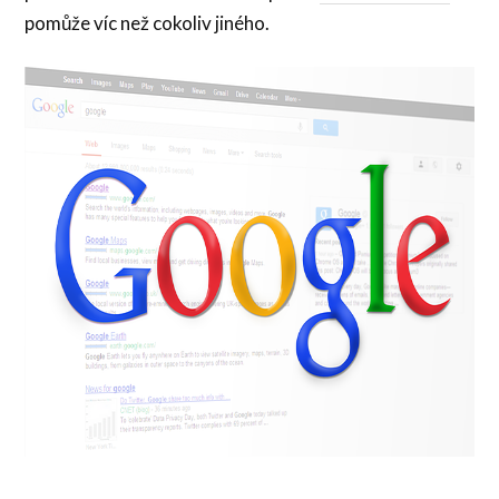
pomůže víc než cokoliv jiného.