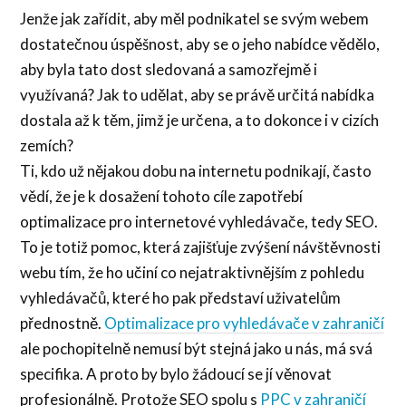
Jenže jak zařídit, aby měl podnikatel se svým webem
dostatečnou úspěšnost, aby se o jeho nabídce vědělo,
aby byla tato dost sledovaná a samozřejmě i
využívaná? Jak to udělat, aby se právě určitá nabídka
dostala až k těm, jimž je určena, a to dokonce i v cizích
zemích?
Ti, kdo už nějakou dobu na internetu podnikají, často
vědí, že je k dosažení tohoto cíle zapotřebí
optimalizace pro internetové vyhledávače, tedy SEO.
To je totiž pomoc, která zajišťuje zvýšení návštěvnosti
webu tím, že ho učiní co nejatraktivnějším z pohledu
vyhledávačů, které ho pak představí uživatelům
přednostně.
Optimalizace pro vyhledávače v zahraničí
ale pochopitelně nemusí být stejná jako u nás, má svá
specifika. A proto by bylo žádoucí se jí věnovat
profesionálně. Protože SEO spolu s
PPC v zahraničí