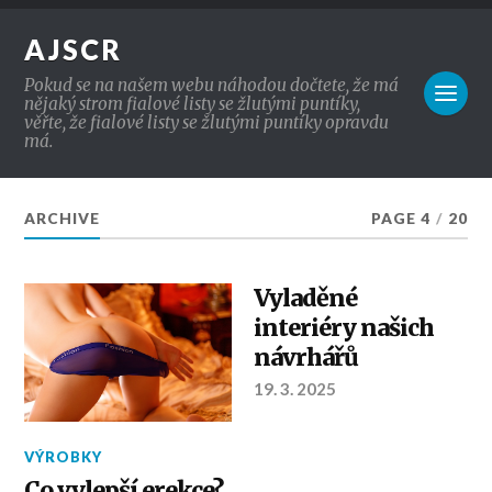
AJSCR
Pokud se na našem webu náhodou dočtete, že má
nějaký strom fialové listy se žlutými puntíky,
věřte, že fialové listy se žlutými puntíky opravdu
má.
ARCHIVE
PAGE 4
/
20
Vyladěné
interiéry našich
návrhářů
19. 3. 2025
VÝROBKY
Co vylepší erekce?