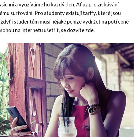
šichni a využíváme ho každý den. Ať už pro získávání
ému surfování. Pro studenty existují tarify, které jsou
 Vždyť i studentům musí nějaké peníze vydržet na potřebné
k mohou na internetu ušetřit, se dozvíte zde.