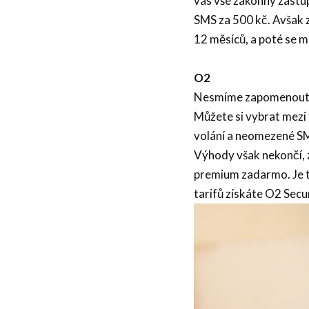
vás vše zákonný zástup
SMS za 500 kč. Avšak 
12 měsíců, a poté se 
O2
Nesmíme zapomenout an
Můžete si vybrat mezi
volání a neomezené SMS
Výhody však nekončí, z
premium zadarmo. Je t
tarifů získáte O2 Secu