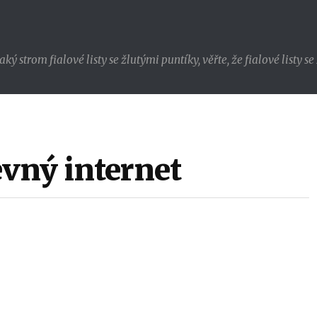
strom fialové listy se žlutými puntíky, věřte, že fialové listy s
levný internet