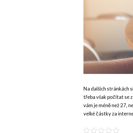
Na dalších stránkách s
třeba však počítat se
vám je méně než 27, ne
velké částky za intern