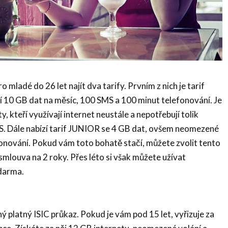
mladé do 26 let najít dva tarify. Prvním z nich je tarif
 10 GB dat na měsíc, 100 SMS a 100 minut telefonování. Je
, kteří využívají internet neustále a nepotřebují tolik
S. Dále nabízí tarif JUNIOR se 4 GB dat, ovšem neomezené
onování. Pokud vám toto bohatě stačí, můžete zvolit tento
 smlouva na 2 roky. Přes léto si však můžete užívat
darma.
ý platný ISIC průkaz. Pokud je vám pod 15 let, vyřizuje za