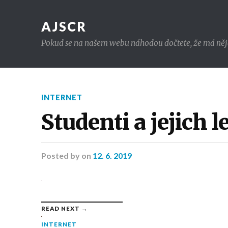
AJSCR
Pokud se na našem webu náhodou dočtete, že má nějaký 
INTERNET
Studenti a jejich 
Posted
by
on
12. 6. 2019
READ NEXT →
INTERNET