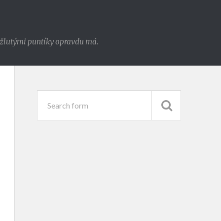
e žlutými puntíky opravdu má.