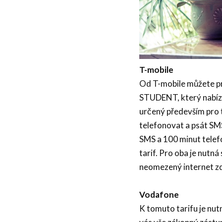
T-mobile
Od T-mobile můžete pro 
STUDENT, který nabízí
určený především pro ty
telefonovat a psát SM
SMS a 100 minut telef
tarif. Pro oba je nutná
neomezený internet z
Vodafone
K tomuto tarifu je nutn