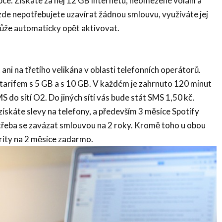
ce. Získáte za něj 12 GB internetu, neomezené volání a
zde nepotřebujete uzavírat žádnou smlouvu, využíváte jej
může automaticky opět aktivovat.
i na třetího velikána v oblasti telefonních operátorů.
 tarifem s 5 GB a s 10 GB. V každém je zahrnuto 120 minut
 do sítí O2. Do jiných sítí vás bude stát SMS 1,50 kč.
ískáte slevy na telefony, a především 3 měsíce Spotify
řeba se zavázat smlouvou na 2 roky. Kromě toho u obou
rity na 2 měsíce zadarmo.