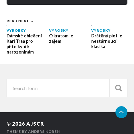
READ NEXT →
VÝROBKY
VÝROBKY
VÝROBKY
Dámské oblečení
Drátěný plot je
O kratom je
Kari Traa pro
nestárnoucí
zájem
přítelkyni k
klasika
narozeninám
© 2026
AJSCR
THEME BY
ANDERS NORÉN