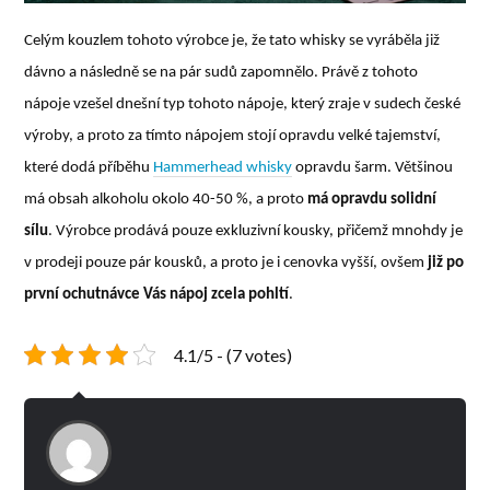
Celým kouzlem tohoto výrobce je, že tato whisky se vyráběla již
dávno a následně se na pár sudů zapomnělo. Právě z tohoto
nápoje vzešel dnešní typ tohoto nápoje, který zraje v sudech české
výroby, a proto za tímto nápojem stojí opravdu velké tajemství,
které dodá příběhu
Hammerhead whisky
opravdu šarm. Většinou
má obsah alkoholu okolo 40-50 %, a proto
má opravdu solidní
sílu
. Výrobce prodává pouze exkluzivní kousky, přičemž mnohdy je
v prodeji pouze pár kousků, a proto je i cenovka vyšší, ovšem
již po
první ochutnávce Vás nápoj zcela pohltí
.
4.1/5 - (7 votes)