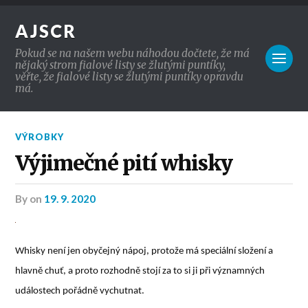
AJSCR
Pokud se na našem webu náhodou dočtete, že má
nějaký strom fialové listy se žlutými puntíky,
věřte, že fialové listy se žlutými puntíky opravdu
má.
VÝROBKY
Výjimečné pití whisky
by
on
19. 9. 2020
Whisky není jen obyčejný nápoj, protože má speciální složení a
hlavně chuť, a proto rozhodně stojí za to si ji při významných
událostech pořádně vychutnat.