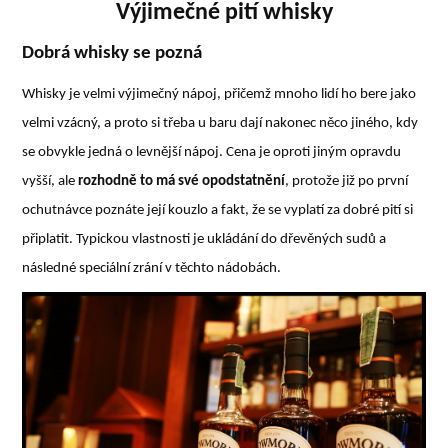
Výjimečné pití whisky
Dobrá whisky se pozná
Whisky je velmi výjimečný nápoj, přičemž mnoho lidí ho bere jako
velmi vzácný, a proto si třeba u baru dají nakonec něco jiného, kdy
se obvykle jedná o levnější nápoj. Cena je oproti jiným opravdu
vyšší, ale
rozhodně to má své opodstatnění
, protože již po první
ochutnávce poznáte její kouzlo a fakt, že se vyplatí za dobré pití si
připlatit. Typickou vlastnosti je ukládání do dřevěných sudů a
následné speciální zrání v těchto nádobách.