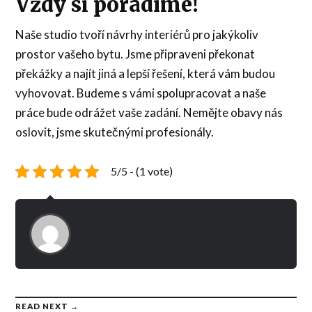
Vždy si poradíme!
Naše studio tvoří
návrhy interiérů
pro jakýkoliv
prostor vašeho bytu. Jsme připraveni překonat
překážky a najít jiná a lepší řešení, která vám budou
vyhovovat. Budeme s vámi spolupracovat a naše
práce bude odrážet vaše zadání. Nemějte obavy nás
oslovit, jsme skutečnými profesionály.
5/5 - (1 vote)
READ NEXT →