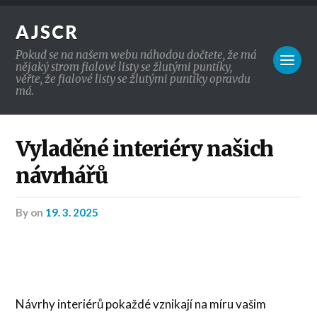
AJSCR
Pokud se na našem webu náhodou dočtete, že má
nějaký strom fialové listy se žlutými puntíky,
věřte, že fialové listy se žlutými puntíky opravdu
má.
Vyladěné interiéry našich
návrhářů
by
on
19. 3. 2025
Návrhy interiérů pokaždé vznikají na míru vašim