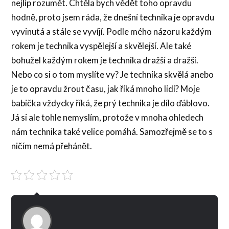
nejlíp rozumět. Chtěla bych vědět toho opravdu
hodně, proto jsem ráda, že dnešní technika je opravdu
vyvinutá a stále se vyvíjí. Podle mého názoru každým
rokem je technika vyspělejší a skvělejší. Ale také
bohužel každým rokem je technika dražší a dražší.
Nebo co si o tom myslíte vy? Je technika skvělá anebo
je to opravdu žrout času, jak říká mnoho lidí? Moje
babička vždycky říká, že prý technika je dílo ďáblovo.
Já si ale tohle nemyslím, protože v mnoha ohledech
nám technika také velice pomáhá. Samozřejmě se to s
ničím nemá přehánět.