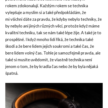
rokem zdokonalují. Každým rokem se technika
vylepšuje a myslím si a také předpokládám, že
mi všichni dáte za pravdu, že kdyby nebylo techniky, že
by nebylo ani jiných různých věcí, protože když máme
kvalitní techniku, tak se nám také lépe žije. A také je to
prospěšné. I když mnoho lidí říká, že technika také
škodí a že bere lidem jejich soukromí a také čas, že
bere lidem volný čas. Tohle je samozřejmě pravda, ale
také si musíte uvědomit, že vlastně technika není
jenom o tom, že by kradla čas nebo že by byla nějaká
špatná.