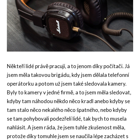
Někteří lidé právě pracují, a to jenom díky počítači. Já
jsem měla takovou brigádu, kdy jsem dělala telefonní
operátorku a potom už jsem také sledovala kamery.
Byly to kamery v jedné firmě, a to jsem měla sledovat,
kdyby tam náhodou někdo něco kradl anebo kdyby se
tam stalo něco nekalého něco špatného, nebo kdyby
se tam pohybovali podezřelí lidé, tak bych to musela
nahlásit. A jsem ráda, že jsem tuhle zkušenost měla,
protože díky tomuhle jsem se naučila lépe zacházet s