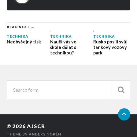
READ NEXT →
TECHNIKA
TECHNIKA
TECHNIKA
Naučí vás ve
Neobyčejný tisk
Rusko posílí svůj
škole dělat s
tankový vozový
technikou?
park
© 2026
AJSCR
THEME BY
ANDERS NORÉN