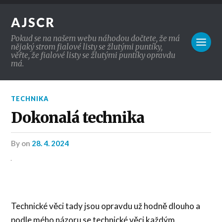
AJSCR
Pokud se na našem webu náhodou dočtete, že má
nějaký strom fialové listy se žlutými puntíky,
věřte, že fialové listy se žlutými puntíky opravdu
má.
TECHNIKA
Dokonalá technika
by
on
28. 4. 2024
Technické věci tady jsou opravdu už hodně dlouho a
podle mého názoru se technické věci každým