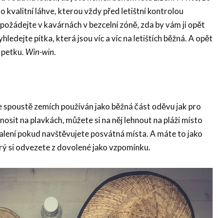
 kvalitní láhve, kterou vždy před letištní kontrolou
požádejte v kavárnách v bezcelní zóně, zda by vám ji opět
hledejte pítka, která jsou víc a víc na letištích běžná. A opět
u petku.
Win-win
.
ve spoustě zemích používán jako běžná část oděvu jak pro
 nosit na plavkách, můžete si na něj lehnout na pláži místo
halení pokud navštěvujete posvátná místa. A máte to jako
rý si odvezete z dovolené jako vzpomínku.