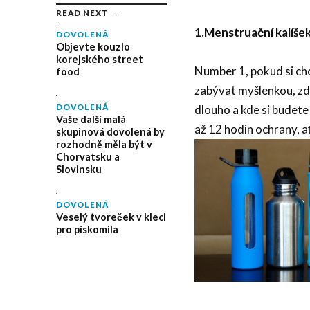
READ NEXT →
1.
Menstruační kalíše
DOVOLENÁ
Objevte kouzlo
korejského street
Number 1, pokud si chce
food
zabývat myšlenkou, zd
dlouho a kde si budet
DOVOLENÁ
Vaše další malá
až 12 hodin ochrany, ať
skupinová dovolená by
rozhodně měla být v
Chorvatsku a
Slovinsku
DOVOLENÁ
Veselý tvoreček v kleci
pro pískomila