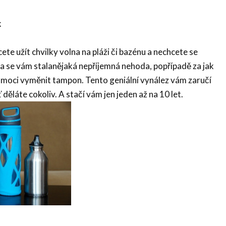
k
te užít chvilky volna na pláži či bazénu a nechcete se
a se vám stalanějaká nepříjemná nehoda, popřípadě za jak
e moci vyměnit tampon. Tento geniální vynález vám zaručí
 děláte cokoliv. A stačí vám jen jeden až na 10 let.