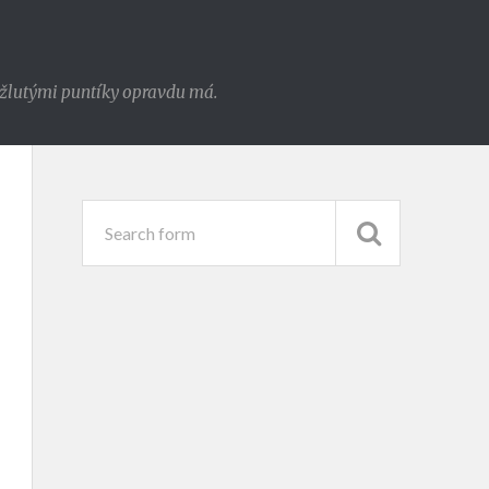
e žlutými puntíky opravdu má.