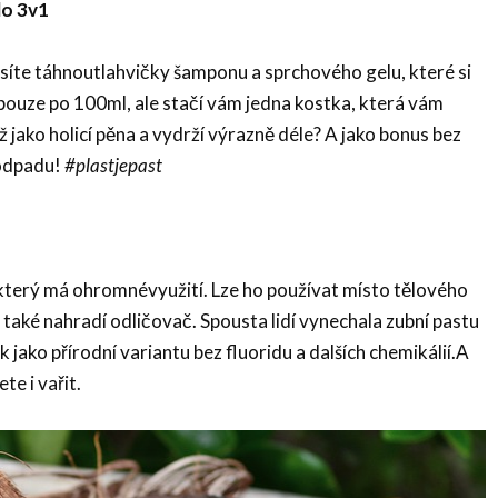
lo 3v1
musíte táhnoutlahvičky šamponu a sprchového gelu, které si
pouze po 100ml, ale stačí vám jedna kostka, která vám
éž jako holicí pěna a vydrží výrazně déle? A jako bonus bez
odpadu!
#
plastjepast
 který má ohromnévyužití. Lze ho používat místo tělového
 také nahradí odličovač. Spousta lidí vynechala zubní pastu
k jako přírodní variantu bez fluoridu a dalších chemikálií.A
e i vařit.