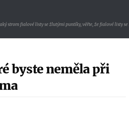
strom fialové listy se žlutými puntíky, věřte, že fialové listy s
é byste neměla při
oma