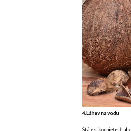
4.
Láhev na vodu
Stále si kupujete draho