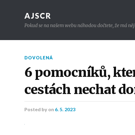
AJSCR
Pokud se na našem webu náhodou dočtete, že má nějaký 
DOVOLENÁ
6 pomocníků, kter
cestách nechat d
Posted
by
on
6. 5. 2023