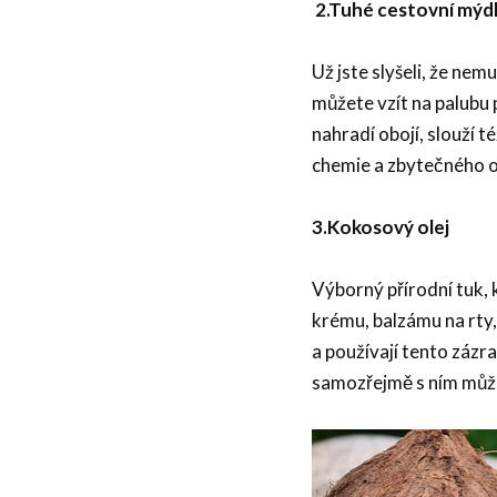
2.
Tuhé cestovní mýd
Už jste slyšeli, že ne
můžete vzít na palubu 
nahradí obojí, slouží t
chemie a zbytečného 
3.
Kokosový olej
Výborný přírodní tuk,
krému, balzámu na rty,
a používají tento zázra
samozřejmě s ním můžet