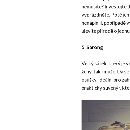
nemusíte? Investujte do
vyprázdněte. Poté jen 
nenaplnili, popřípadě vy
ulevíte přírodě o jedn
5. Sarong
Velký šátek, který je 
ženy, tak i muže. Dá se
osušky, ideální pro za
praktický suvenýr, kte